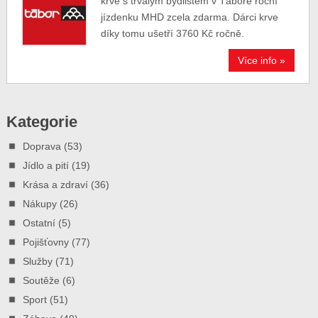
krve s trvalým bydlištěm v Táboře roční
jízdenku MHD zcela zdarma. Dárci krve
díky tomu ušetří 3760 Kč ročně.
Více info »
Kategorie
Doprava
(53)
Jídlo a pití
(19)
Krása a zdraví
(36)
Nákupy
(26)
Ostatní
(5)
Pojišťovny
(77)
Služby
(71)
Soutěže
(6)
Sport
(51)